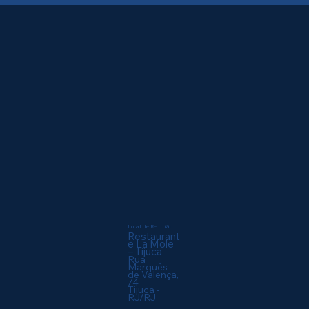
Local de Reunião
Restaurant
e La Mole
– Tijuca
Rua
Marquês
de Valença,
74
Tijuca -
RJ/RJ